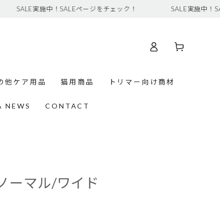
LE実施中！SALEページをチェック！
SALE実施中！SALEペ
ロ
カ
グ
ー
イ
ト
ン
の他ケア用品
猫用商品
トリマー向け商材
& NEWS
CONTACT
 ノーマル/ワイド
。