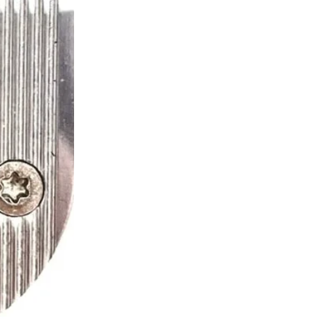
替
替
刃
刃
ノ
ノ
ー
ー
マ
マ
ル/
ル/
ワ
ワ
イ
イ
ド
ド
の
の
数
数
量
量
を
を
減
増
ら
や
す
す