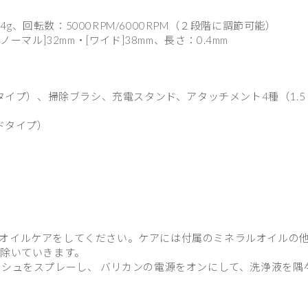
：134g、回転数：5000RPM/6000RPM（２段階に調節可能）
マル]32mm・[ワイド]38mm、長さ：0.4mm
タイプ）、掃除ブラシ、充電スタンド、アタッチメント4種（1.5
ドタイプ）
オイルケアをしてください。ケアには付属のミネラルオイルの
り除いていきます。
ッシュをスプレーし、 バリカンの電源をオンにして、洗浄液を隅