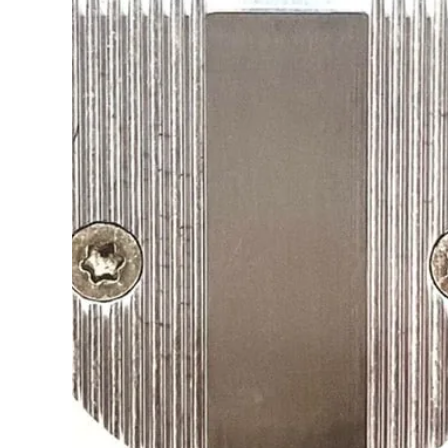
モ
ダ
ー