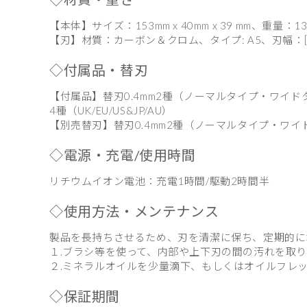
【本体】サイズ：153mm x 40mm x 39 mm、重量
【刃】材質：カーボン＆クロム、タイプ: A5、刃幅：[ノー
◇付属品・替刃
【付属品】替刃0.4mm2種（ノーマルタイプ・ワイド
4種（UK/EU/US&JP/AU）
【別売替刃】替刃0.4mm2種（ノーマルタイプ・ワイ
◇電源・充電/使用時間
リチウムイオン電池：充電1時間/駆動2時間半
◇使用方法・メンテナンス
製品を⻑持ちさせるため、刃を清潔に保ち、定期的に
１.ブラシ等を使って、内部や上下刃の間の汚れを取
２.ミネラルオイルを少量滴下、もしくはオイルフレ
◇保証期間