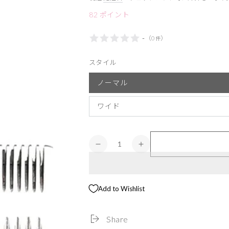
82
ポイント
-
（
0
）
件
スタイル
ノーマル
ワイド
数
デ
デ
量
ィ
ィ
ヴ
ヴ
ィ
ィ
Add to Wishlist
ニ
ニ
テ
テ
Share
ィ
ィ