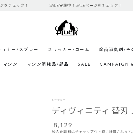
ェック！
SALE実施中！SALEページをチェック！
SA
ショナー/スプレー
スリッカー/コーム
除菌消臭剤/そ
ーマシン
マシン消耗品/部品
SALE
CAMPAIGN 
ARTERO
ディヴィニティ 替刃
8,129
定
価
税込
配送料
はチェックアウト時に計算されます