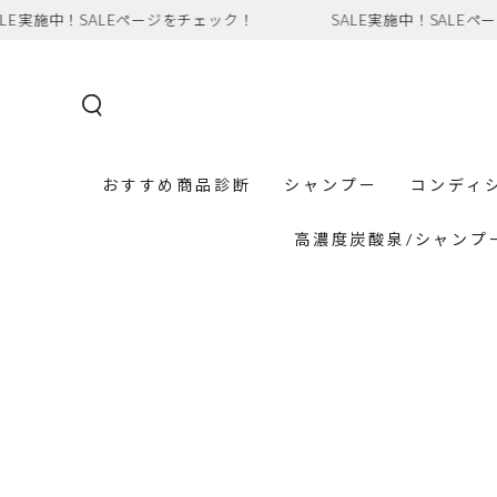
コンテンツにスキッ
中！SALEページをチェック！
SALE実施中！SALEページをチ
プする
おすすめ商品診断
シャンプー
コンディ
高濃度炭酸泉/シャンプ
商品の情報にスキップす
る