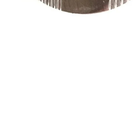
ル
で
{{
index
}}
メ
デ
ィ
ア
を
開
く